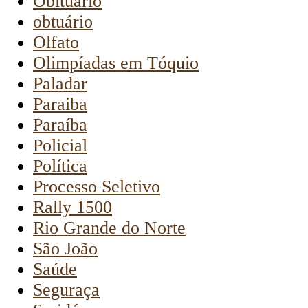
Obituário
obtuário
Olfato
Olimpíadas em Tóquio
Paladar
Paraiba
Paraíba
Policial
Política
Processo Seletivo
Rally 1500
Rio Grande do Norte
São João
Saúde
Seguraça