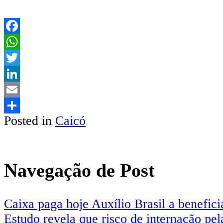
Facebook
WhatsApp
Twitter
LinkedIn
Email
Posted in
Caicó
Share
Navegação de Post
Caixa paga hoje Auxílio Brasil a benefici
Estudo revela que risco de internação pe