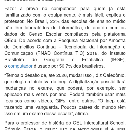
Fazer a prova no computador, para quem já está
familiarizado com o equipamento, é mais fácil, explica o
professor. No Brasil, 22% das escolas de ensino médio
não têm laboratórios de informática, de acordo com os
dados do Censo Escolar compilados pela plataforma
QEdu. De acordo com a Pesquisa Nacional por Amostra
de Domicílios Contínua – Tecnologia da Informação e
Comunicação (PNAD Contínua TIC) 2018, do Instituto
Brasileiro de Geografia e Estatística (IBGE),
o
computador
é usado por 50,7% dos brasileiros.
“Temos o desafio de, até 2026, mudar isso”, diz Caledônio,
que elogia a iniciativa do Inep. A digitalização possibilitará
mudanças no exame, que poderá, por exemplo, ser
aplicado mais vezes por ano. Poderá também usar mais
recursos como vídeos, GIF
s
, entre outros. “O Inep está
trazendo uma vanguarda. Poucos países do mundo têm
isso em um exame dessa escala”, afirma.
Para o professor de história do CEL Intercultural School,
Rômulo Braga, o maior uso de tecnologias já é uma