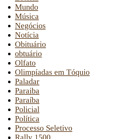
Mundo
Música
Negócios
Notícia
Obituário
obtuário
Olfato
Olimpíadas em Tóquio
Paladar
Paraiba
Paraíba
Policial
Política
Processo Seletivo
Rally 1500