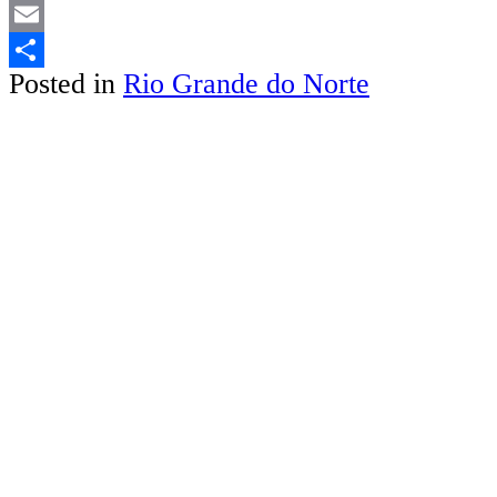
LinkedIn
Email
Posted in
Rio Grande do Norte
Share