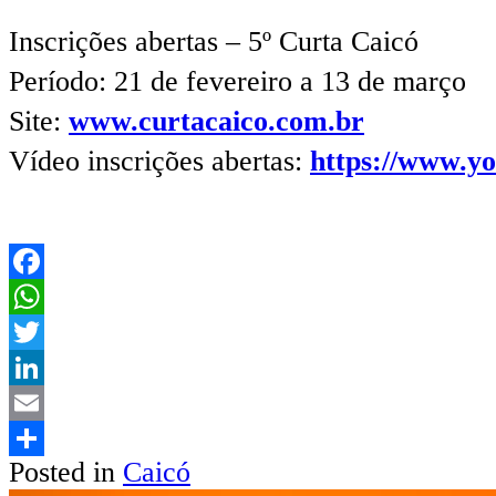
Inscrições abertas – 5º Curta Caicó
Período: 21 de fevereiro a 13 de março
Site:
www.curtacaico.com.br
Vídeo inscrições abertas:
https://www.y
Facebook
WhatsApp
Twitter
LinkedIn
Email
Posted in
Caicó
Share