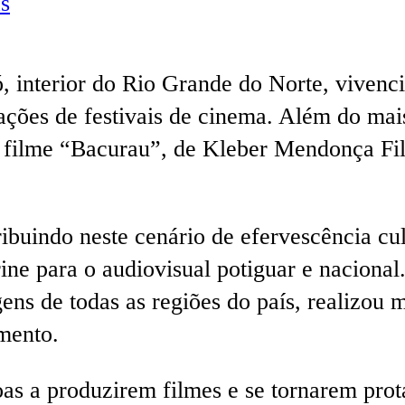
s
ó, interior do Rio Grande do Norte, vivenc
zações de festivais de cinema. Além do ma
 filme “Bacurau”, de Kleber Mendonça Fi
buindo neste cenário de efervescência cult
rine para o audiovisual potiguar e naciona
ens de todas as regiões do país, realizou 
mento.
s a produzirem filmes e se tornarem protag