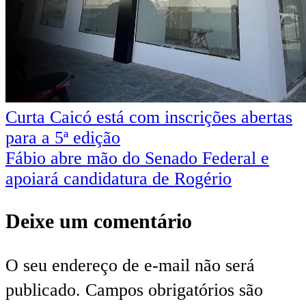
Navegação
Curta Caicó está com inscrições abertas
para a 5ª edição
de
Fábio abre mão do Senado Federal e
Post
apoiará candidatura de Rogério
Deixe um comentário
O seu endereço de e-mail não será
publicado.
Campos obrigatórios são