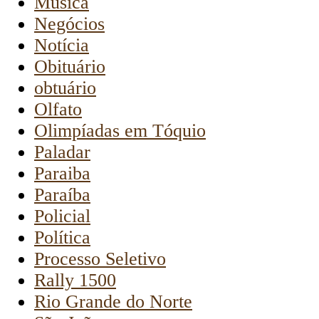
Música
Negócios
Notícia
Obituário
obtuário
Olfato
Olimpíadas em Tóquio
Paladar
Paraiba
Paraíba
Policial
Política
Processo Seletivo
Rally 1500
Rio Grande do Norte