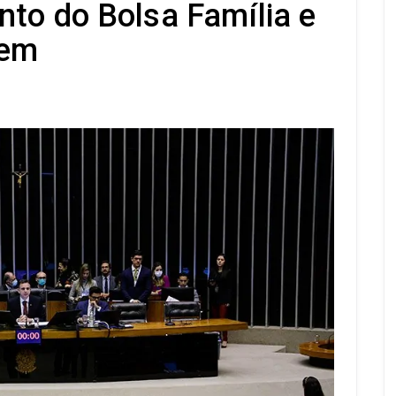
nto do Bolsa Família e
gem
s