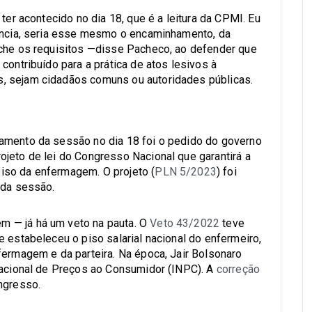
ter acontecido no dia 18, que é a leitura da CPMI. Eu
tância, seria esse mesmo o encaminhamento, da
nche os requisitos —disse Pacheco, ao defender que
contribuído para a prática de atos lesivos à
, sejam cidadãos comuns ou autoridades públicas.
amento da sessão no dia 18 foi o pedido do governo
jeto de lei do Congresso Nacional que garantirá a
iso da enfermagem. O projeto (
PLN 5/2023
) foi
 da sessão.
 — já há um veto na pauta. O
Veto 43/2022
teve
ue estabeleceu o piso salarial nacional do enfermeiro,
fermagem e da parteira. Na época, Jair Bolsonaro
Nacional de Preços ao Consumidor (INPC). A
correção
ngresso.