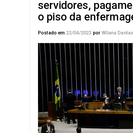
servidores, pagame
o piso da enferma
Postado em
22/04/2023
por
Wllana Danta