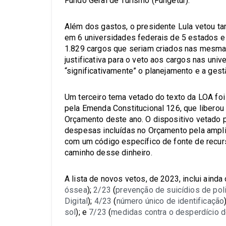
Fundo Geral de Turismo (Fungetur).
Além dos gastos, o presidente Lula vetou 
em 6 universidades federais de 5 estados e
1.829 cargos que seriam criados nas mesma
justificativa para o veto aos cargos nas uni
“significativamente” o planejamento e a ges
Um terceiro tema vetado do texto da LOA foi 
pela Emenda Constitucional 126, que liberou 
Orçamento deste ano. O dispositivo vetado 
despesas incluídas no Orçamento pela ampli
com um código específico de fonte de recurso
caminho desse dinheiro.
A lista de novos vetos, de 2023, inclui aind
óssea
);
2/23
(
prevenção de suicídios de poli
Digital
);
4/23
(
número único de identificação
sol
); e
7/23
(
medidas contra o desperdício 