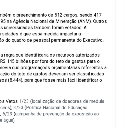
também o preenchimento de 512 cargos, sendo 417
 95 na Agência Nacional de Mineração (ANM). Outros
s universidades também foram vetados. A
versidades é que essa medida impactaria
tão do quadro de pessoal permanente do Executivo.
a regra que identificaria os recursos autorizados
R$ 145 bilhões por fora do teto de gastos para o
previa que programações orçamentárias referentes a
ação do teto de gastos deveriam ser classificadas
s (8.444), para que fosse mais fácil identificar o
a os Vetos
1/23
(
localização de doadores de medula
ciais
);
3/23
(
Política Nacional de Educação
),
6/23
(
campanha de prevenção da exposição ao
de água
).