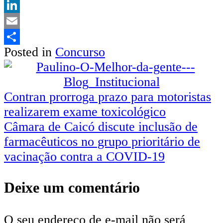
Twitter
LinkedIn
Email
Posted in
Concurso
Share
Navegação
Contran prorroga prazo para motoristas
realizarem exame toxicológico
de
Câmara de Caicó discute inclusão de
Post
farmacêuticos no grupo prioritário de
vacinação contra a COVID-19
Deixe um comentário
O seu endereço de e-mail não será