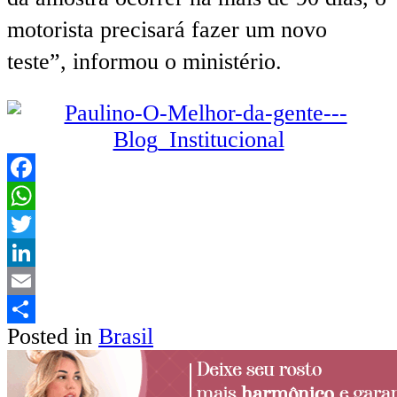
motorista precisará fazer um novo
teste”, informou o ministério.
Facebook
WhatsApp
Twitter
LinkedIn
Email
Posted in
Brasil
Share