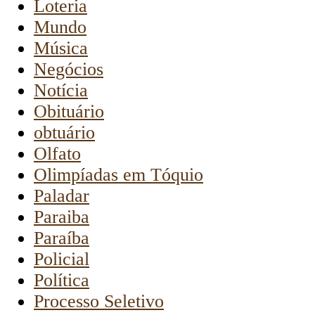
Loteria
Mundo
Música
Negócios
Notícia
Obituário
obtuário
Olfato
Olimpíadas em Tóquio
Paladar
Paraiba
Paraíba
Policial
Política
Processo Seletivo