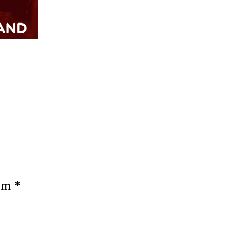
com
*