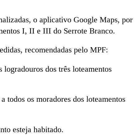
nalizadas, o aplicativo Google Maps, por
entos I, II e III do Serrote Branco.
 medidas, recomendadas pelo MPF:
s logradouros dos três loteamentos
s a todos os moradores dos loteamentos
to esteja habitado.