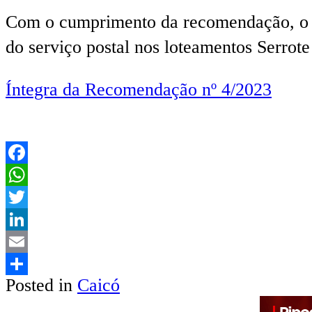
Com o cumprimento da recomendação, o M
do serviço postal nos loteamentos Serrot
Íntegra da Recomendação nº 4/2023
Facebook
WhatsApp
Twitter
LinkedIn
Email
Posted in
Caicó
Share