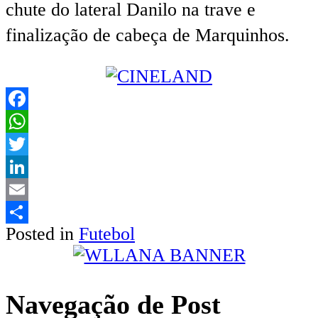
chute do lateral Danilo na trave e
finalização de cabeça de Marquinhos.
Facebook
WhatsApp
Twitter
LinkedIn
Email
Posted in
Futebol
Share
Navegação de Post