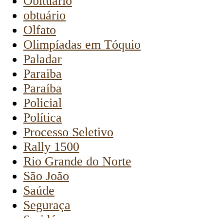
Obituário
obtuário
Olfato
Olimpíadas em Tóquio
Paladar
Paraiba
Paraíba
Policial
Política
Processo Seletivo
Rally 1500
Rio Grande do Norte
São João
Saúde
Seguraça