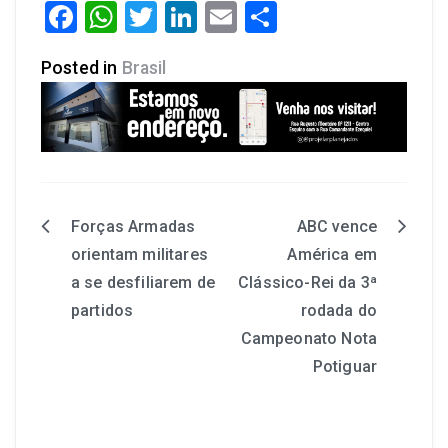
Facebook
WhatsApp
Twitter
LinkedIn
Email
Share
Posted in
Brasil
Forças Armadas
ABC vence
orientam militares
América em
a se desfiliarem de
Clássico-Rei da 3ª
partidos
rodada do
Campeonato Nota
Potiguar