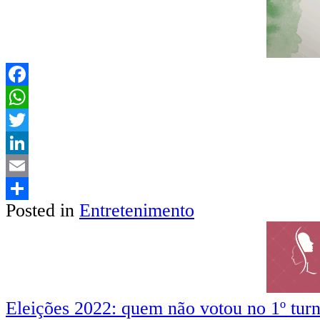
Facebook
WhatsApp
Twitter
LinkedIn
Email
Posted in
Entretenimento
Share
Navegação
Eleições 2022: quem não votou no 1º turn