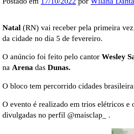
Postado em
17/10/2022
por
Wllana Danta
Natal
(RN) vai receber pela primeira ve
da cidade no dia 5 de fevereiro.
O anúncio foi feito pelo cantor
Wesley S
na
Arena
das
Dunas.
O bloco tem percorrido cidades brasileir
O evento é realizado em trios elétricos e
divulgadas no perfil @maisclap_ .