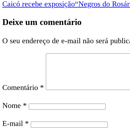
Caicó recebe exposição“Negros do Rosári
de
Post
Deixe um comentário
O seu endereço de e-mail não será public
Comentário
*
Nome
*
E-mail
*