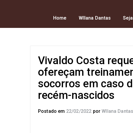
Home
Wllana Dantas
Seja
Vivaldo Costa requ
ofereçam treinamen
socorros em caso 
recém-nascidos
Postado em
22/02/2022
por
Wllana Danta