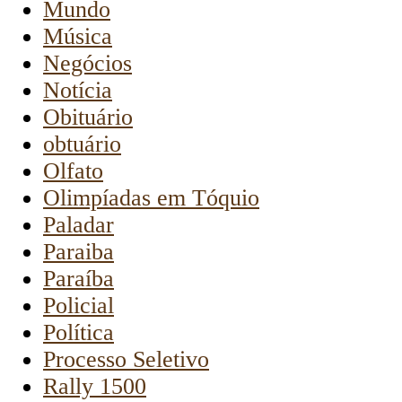
Mundo
Música
Negócios
Notícia
Obituário
obtuário
Olfato
Olimpíadas em Tóquio
Paladar
Paraiba
Paraíba
Policial
Política
Processo Seletivo
Rally 1500