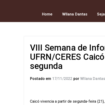
Home
Wllana Dantas
Seja
VIII Semana de Inf
UFRN/CERES Caicó i
segunda
Postado em
17/11/2022
por
Wllana Danta
Caicó vivencia a partir de segunda-feira (21),