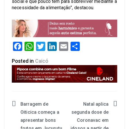
social e que pouco tem para sobreviver mediante a
necessidade da alimentação”, destacou.
Facebook
WhatsApp
Twitter
LinkedIn
Email
Share
Posted in
Caicó
Barragem de
Natal aplica
Oiticica começa a
segunda dose de
apresentar bons
Coronavac em
frutos em Jucurutu
idosos a partir de