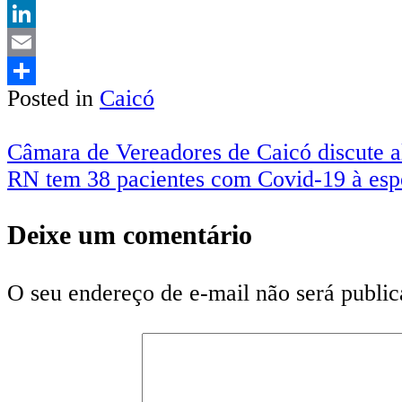
Twitter
LinkedIn
Email
Posted in
Caicó
Share
Navegação
Câmara de Vereadores de Caicó discute a
RN tem 38 pacientes com Covid-19 à espe
de
Post
Deixe um comentário
O seu endereço de e-mail não será public