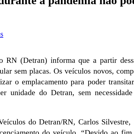
 durante a pandemia não po
s
 RN (Detran) informa que a partir dessa
lar sem placas. Os veículos novos, comp
zar o emplacamento para poder transitar
quer unidade do Detran, sem necessidade
eículos do Detran/RN, Carlos Silvestre, 
icenciamento do veículo. “Devido ao fim