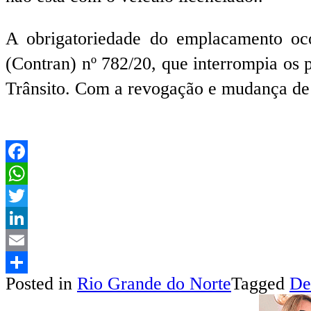
A obrigatoriedade do emplacamento oc
(Contran) nº 782/20, que interrompia os 
Trânsito. Com a revogação e mudança de pr
Facebook
WhatsApp
Twitter
LinkedIn
Email
Posted in
Rio Grande do Norte
Tagged
De
Share