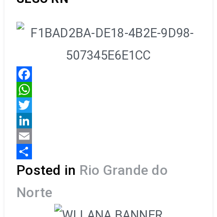
Facebook
WhatsApp
Twitter
LinkedIn
Email
Share
Posted in
Rio Grande do
Norte