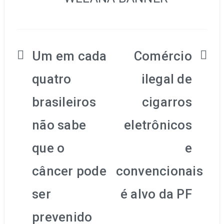
Navegação
Um em cada
Comércio
de
quatro
ilegal de
Post
brasileiros
cigarros
não sabe
eletrônicos
que o
e
câncer pode
convencionais
ser
é alvo da PF
prevenido