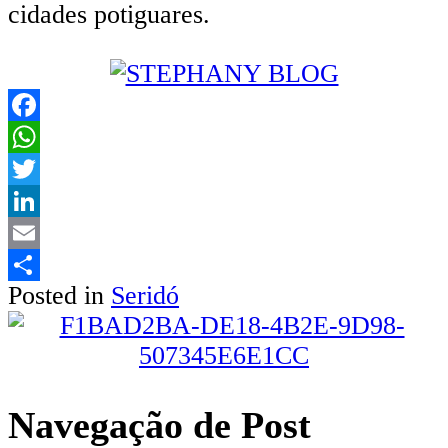
cidades potiguares.
Facebook
WhatsApp
Twitter
LinkedIn
Email
Posted in
Seridó
Share
Navegação de Post