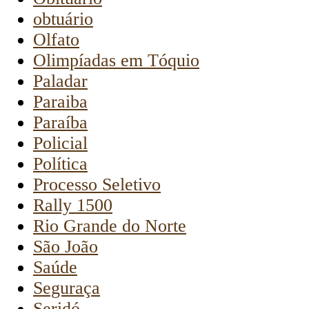
obtuário
Olfato
Olimpíadas em Tóquio
Paladar
Paraiba
Paraíba
Policial
Política
Processo Seletivo
Rally 1500
Rio Grande do Norte
São João
Saúde
Seguraça
Seridó