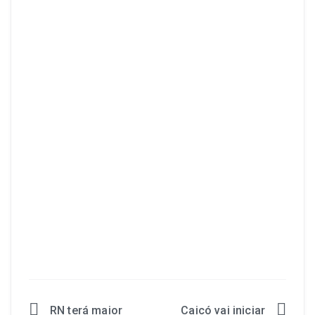
RN terá maior
Caicó vai iniciar