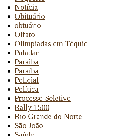
Notícia
Obituário
obtuário
Olfato
Olimpíadas em Tóquio
Paladar
Paraiba
Paraíba
Policial
Política
Processo Seletivo
Rally 1500
Rio Grande do Norte
São João
Saúde