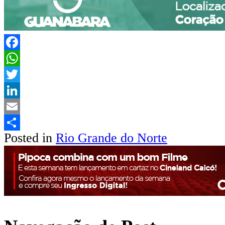
Facebook
WhatsApp
Twitter
LinkedIn
Email
Posted in
Rio Grande do Norte
Share