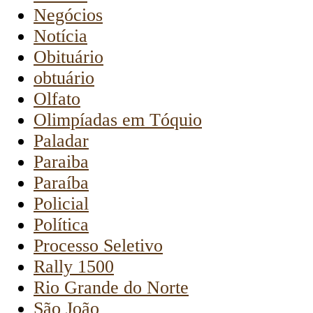
Negócios
Notícia
Obituário
obtuário
Olfato
Olimpíadas em Tóquio
Paladar
Paraiba
Paraíba
Policial
Política
Processo Seletivo
Rally 1500
Rio Grande do Norte
São João