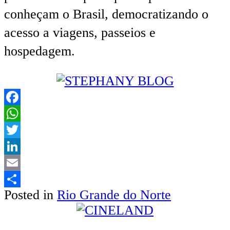
conheçam o Brasil, democratizando o
acesso a viagens, passeios e
hospedagem.
Facebook
WhatsApp
Twitter
LinkedIn
Email
Posted in
Rio Grande do Norte
Share