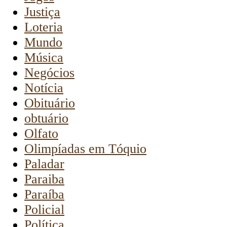
Justiça
Loteria
Mundo
Música
Negócios
Notícia
Obituário
obtuário
Olfato
Olimpíadas em Tóquio
Paladar
Paraiba
Paraíba
Policial
Política