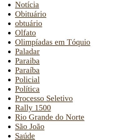
Notícia
Obituário
obtuário
Olfato
Olimpíadas em Tóquio
Paladar
Paraiba
Paraíba
Policial
Política
Processo Seletivo
Rally 1500
Rio Grande do Norte
São João
Saúde