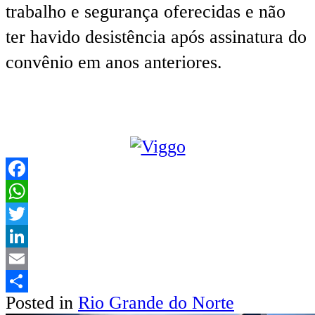
trabalho e segurança oferecidas e não
ter havido desistência após assinatura do
convênio em anos anteriores.
Facebook
WhatsApp
Twitter
LinkedIn
Email
Posted in
Rio Grande do Norte
Share