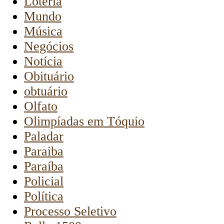
Loteria
Mundo
Música
Negócios
Notícia
Obituário
obtuário
Olfato
Olimpíadas em Tóquio
Paladar
Paraiba
Paraíba
Policial
Política
Processo Seletivo