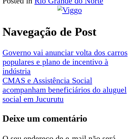
Posted in
Rio Grande do Norte
Share
Navegação de Post
Governo vai anunciar volta dos carros
populares e plano de incentivo à
indústria
CMAS e Assistência Social
acompanham beneficiários do aluguel
social em Jucurutu
Deixe um comentário
O seu endereço de e-mail não será