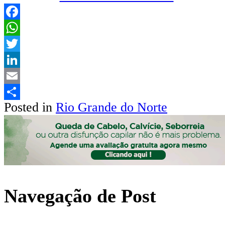
Facebook
WhatsApp
Twitter
LinkedIn
Email
Posted in
Rio Grande do Norte
Share
Navegação de Post