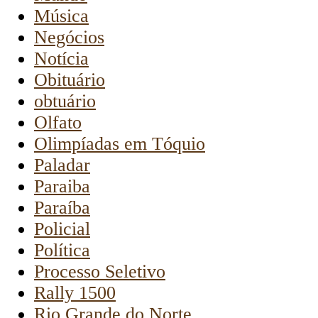
Música
Negócios
Notícia
Obituário
obtuário
Olfato
Olimpíadas em Tóquio
Paladar
Paraiba
Paraíba
Policial
Política
Processo Seletivo
Rally 1500
Rio Grande do Norte