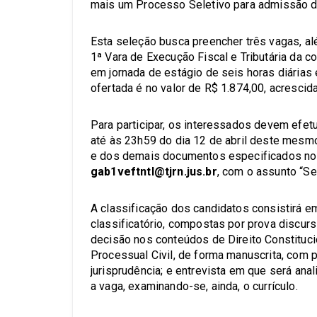
mais um Processo Seletivo para admissão de
Esta seleção busca preencher três vagas, al
1ª Vara de Execução Fiscal e Tributária da c
em jornada de estágio de seis horas diárias
ofertada é no valor de R$ 1.874,00, acrescid
Para participar, os interessados devem efet
até às 23h59 do dia 12 de abril deste mesmo 
e dos demais documentos especificados no e
gab1veftntl@tjrn.jus.br
, com o assunto “Se
A classificação dos candidatos consistirá em
classificatório, compostas por prova discur
decisão nos conteúdos de Direito Constituciona
Processual Civil, de forma manuscrita, com p
jurisprudência; e entrevista em que será ana
a vaga, examinando-se, ainda, o currículo.