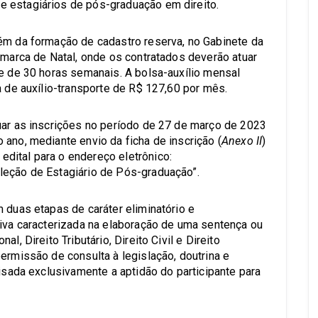
 estagiários de pós-graduação em direito.
ém da formação de cadastro reserva, no Gabinete da
omarca de Natal, onde os contratados deverão atuar
 e de 30 horas semanais. A bolsa-auxílio mensal
a de auxílio-transporte de R$ 127,60 por mês.
uar as inscrições no período de 27 de março de 2023
ano, mediante envio da ficha de inscrição (
Anexo II
)
dital para o endereço eletrônico:
leção de Estagiário de Pós-graduação”.
 duas etapas de caráter eliminatório e
siva caracterizada na elaboração de uma sentença ou
l, Direito Tributário, Direito Civil e Direito
ermissão de consulta à legislação, doutrina e
lisada exclusivamente a aptidão do participante para