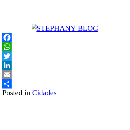
Facebook
WhatsApp
Twitter
LinkedIn
Email
Posted in
Cidades
Share