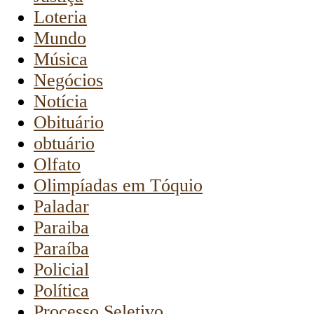
Loteria
Mundo
Música
Negócios
Notícia
Obituário
obtuário
Olfato
Olimpíadas em Tóquio
Paladar
Paraiba
Paraíba
Policial
Política
Processo Seletivo