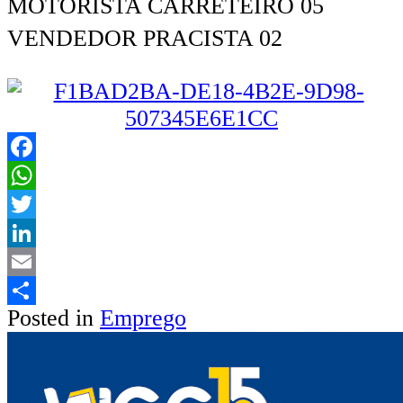
MOTORISTA CARRETEIRO 05
VENDEDOR PRACISTA 02
Facebook
WhatsApp
Twitter
LinkedIn
Email
Posted in
Emprego
Share