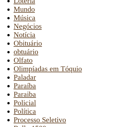
Loteria
Mundo
Música
Negócios
Notícia
Obituário
obtuário
Olfato
Olimpíadas em Tóquio
Paladar
Paraíba
Paraiba
Policial
Política
Processo Seletivo