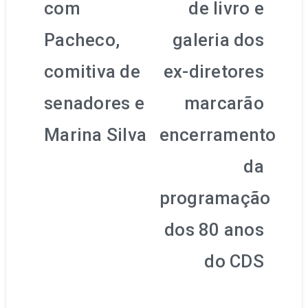
Post
com
de livro e
Pacheco,
galeria dos
comitiva de
ex-diretores
senadores e
marcarão
Marina Silva
encerramento
da
programação
dos 80 anos
do CDS