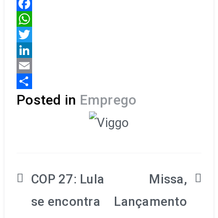
Facebook
WhatsApp
Twitter
LinkedIn
Email
Share
Posted in
Emprego
Navegação
COP 27: Lula
Missa,
de
se encontra
Lançamento