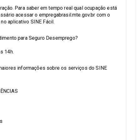
eração. Para saber em tempo real qual ocupação está
essário acessar o empregabrasil.mte.gov.br com o
 no aplicativo SINE Fácil.
endimento para Seguro Desemprego?
s 14h.
 maiores informações sobre os serviços do SINE
GÊNCIAS
es