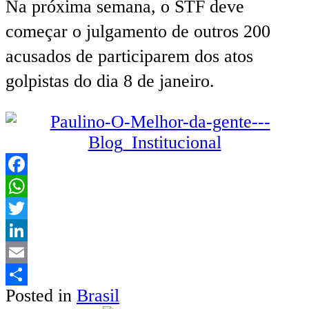
Na próxima semana, o STF deve
começar o julgamento de outros 200
acusados de participarem dos atos
golpistas do dia 8 de janeiro.
Facebook
WhatsApp
Twitter
LinkedIn
Email
Posted in
Brasil
Share