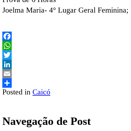
Joelma Maria- 4° Lugar Geral Feminina;
Facebook
WhatsApp
Twitter
LinkedIn
Email
Posted in
Caicó
Share
Navegação de Post