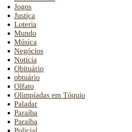
Jogos
Justiça
Loteria
Mundo
Música
Negócios
Notícia
Obituário
obtuário
Olfato
Olimpíadas em Tóquio
Paladar
Paraiba
Paraíba
Policial