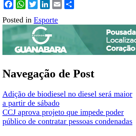
Facebook
WhatsApp
Twitter
LinkedIn
Email
Share
Posted in
Esporte
Navegação de Post
Adição de biodiesel no diesel será maior
a partir de sábado
CCJ aprova projeto que impede poder
público de contratar pessoas condenadas