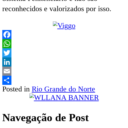
reconhecidos e valorizados por isso.
Facebook
WhatsApp
Twitter
LinkedIn
Email
Posted in
Rio Grande do Norte
Share
Navegação de Post