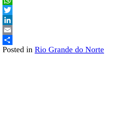
WhatsApp
Twitter
LinkedIn
Email
Posted in
Rio Grande do Norte
Share