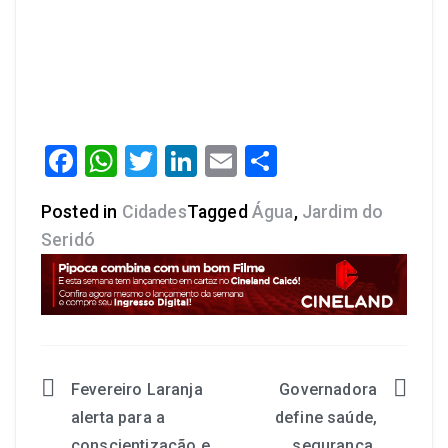
Facebook
WhatsApp
Twitter
LinkedIn
Email
Share
Posted in
Cidades
Tagged
Água
,
Jardim do
Seridó
Fevereiro Laranja
Governadora
alerta para a
define saúde,
conscientização e
segurança,