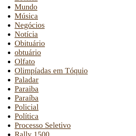
Mundo
Música
Negócios
Notícia
Obituário
obtuário
Olfato
Olimpíadas em Tóquio
Paladar
Paraiba
Paraíba
Policial
Política
Processo Seletivo
Rally 1500