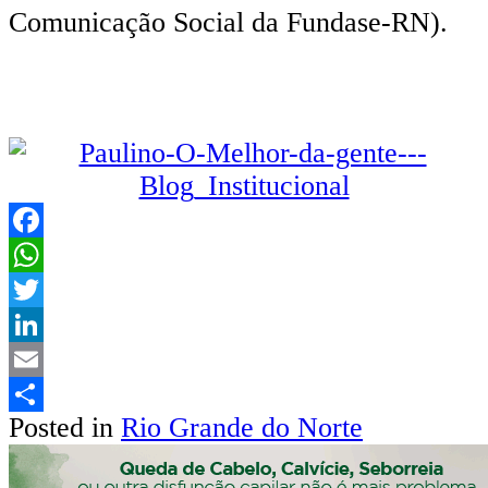
Comunicação Social da Fundase-RN).
Facebook
WhatsApp
Twitter
LinkedIn
Email
Posted in
Rio Grande do Norte
Share