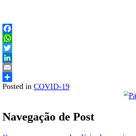
Facebook
WhatsApp
Twitter
LinkedIn
Email
Posted in
COVID-19
Share
Navegação de Post