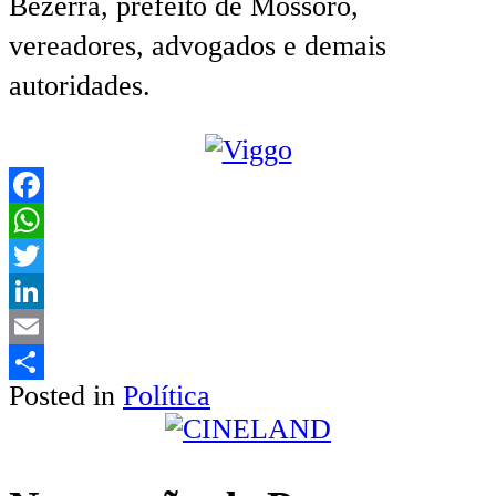
Bezerra, prefeito de Mossoró,
vereadores, advogados e demais
autoridades.
Facebook
WhatsApp
Twitter
LinkedIn
Email
Posted in
Política
Share