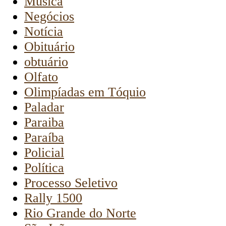
Música
Negócios
Notícia
Obituário
obtuário
Olfato
Olimpíadas em Tóquio
Paladar
Paraiba
Paraíba
Policial
Política
Processo Seletivo
Rally 1500
Rio Grande do Norte