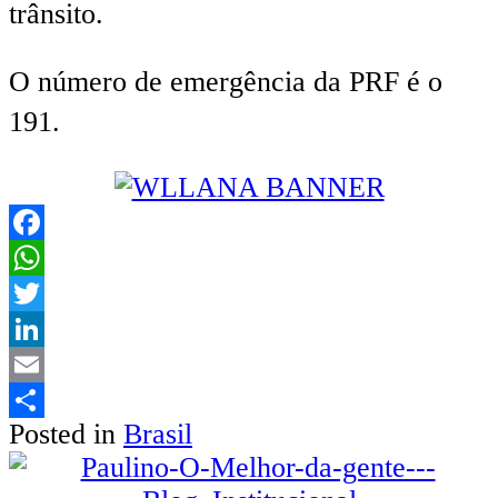
trânsito.
O número de emergência da PRF é o
191.
Facebook
WhatsApp
Twitter
LinkedIn
Email
Posted in
Brasil
Share