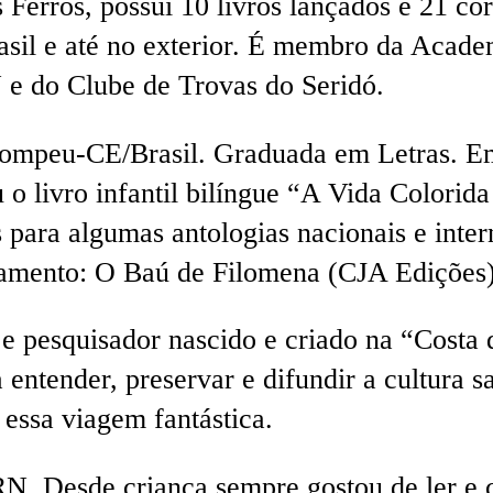
 Ferros, possui 10 livros lançados e 21 co
asil e até no exterior. É membro da Acad
e do Clube de Trovas do Seridó.
mpeu-CE/Brasil. Graduada em Letras. E
livro infantil bilíngue “A Vida Colorida d
 para algumas antologias nacionais e inte
çamento: O Baú de Filomena (CJA Edições)
e pesquisador nascido e criado na “Costa 
 entender, preservar e difundir a cultura sa
 essa viagem fantástica.
RN. Desde criança sempre gostou de ler e