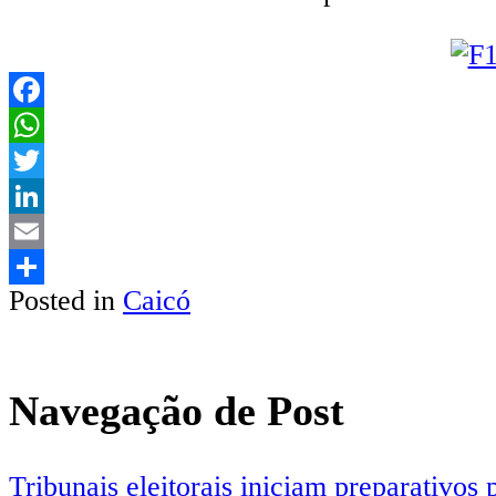
Facebook
WhatsApp
Twitter
LinkedIn
Email
Posted in
Caicó
Share
Navegação de Post
Tribunais eleitorais iniciam preparativos