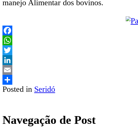
manejo Alimentar dos bovinos.
Facebook
WhatsApp
Twitter
LinkedIn
Email
Posted in
Seridó
Share
Navegação de Post