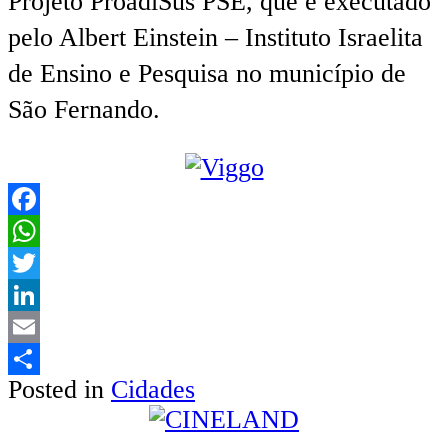
Projeto ProadiSus PSE, que é executado
pelo Albert Einstein – Instituto Israelita
de Ensino e Pesquisa no município de
São Fernando.
Facebook
WhatsApp
Twitter
LinkedIn
Email
Posted in
Cidades
Share